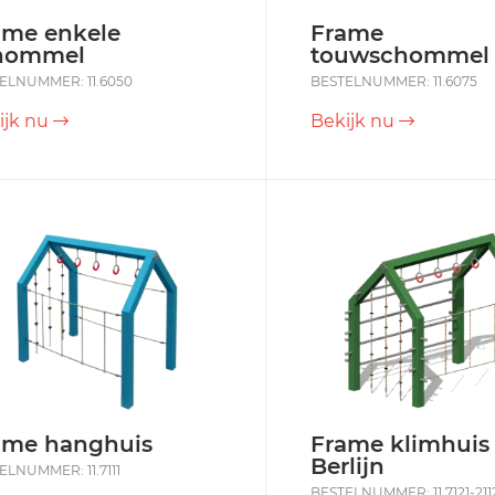
ame enkele
Frame
hommel
touwschommel
ELNUMMER: 11.6050
BESTELNUMMER: 11.6075
ijk nu
Bekijk nu
ame hanghuis
Frame klimhuis
Berlijn
ELNUMMER: 11.7111
BESTELNUMMER: 11.7121-211