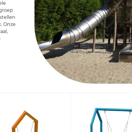
ele
sgroep
stellen
k. Onze
aal,
m