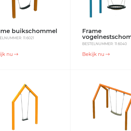
ame buikschommel
Frame
vogelnestscho
ELNUMMER: 11.6021
BESTELNUMMER: 11.6040
ijk nu
Bekijk nu