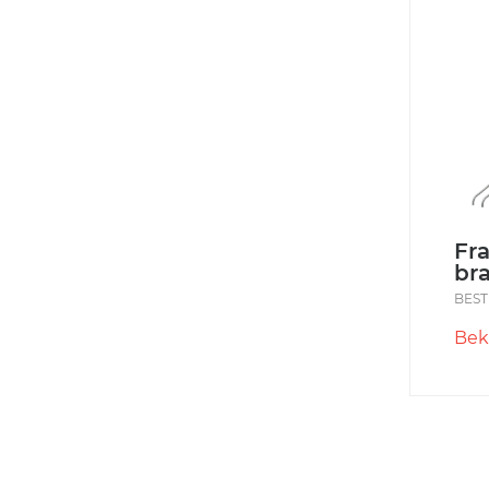
Fr
br
BEST
Bek