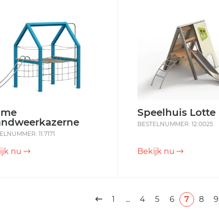
ame
Speelhuis Lotte
andweerkazerne
BESTELNUMMER: 12.0025
ELNUMMER: 11.7171
ijk nu
Bekijk nu
1
...
4
5
6
7
8
9