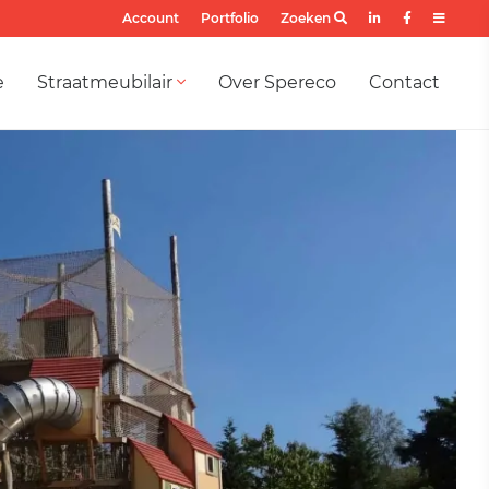
Account
Portfolio
Zoeken
e
Straatmeubilair
Over Spereco
Contact