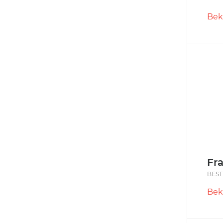
Bek
Fr
BEST
Bek