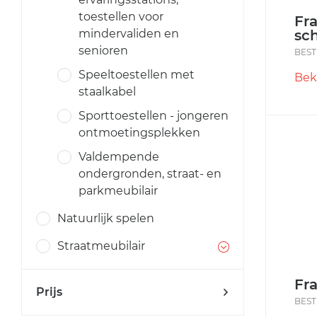
toestellen voor
Fr
sc
mindervaliden en
senioren
BEST
Speeltoestellen met
Bek
staalkabel
Sporttoestellen - jongeren
ontmoetingsplekken
Valdempende
ondergronden, straat- en
parkmeubilair
Natuurlijk spelen
Straatmeubilair
Fr
Prijs
BEST