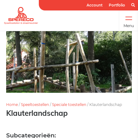
Account
Portfolio
Menu
Home
/
Speeltoestellen
/
Speciale toestellen
/
Klauterlandschap
Klauterlandschap
Subcategorieën: