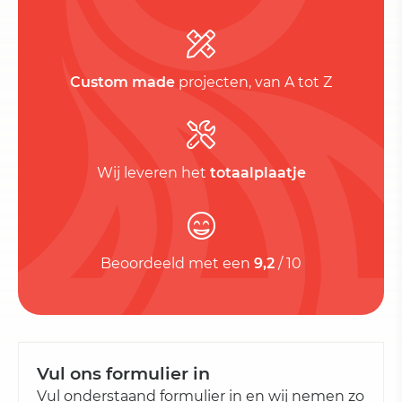
Custom made
projecten, van A tot Z
Wij leveren het
totaalplaatje
Beoordeeld met een
9,2
/ 10
Vul ons formulier in
Vul onderstaand formulier in en wij nemen zo