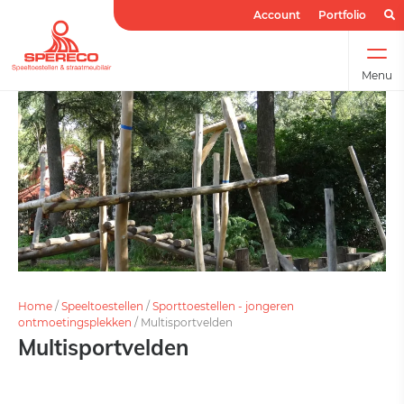
Account
Portfolio
Menu
Home
/
Speeltoestellen
/
Sporttoestellen - jongeren
ontmoetingsplekken
/
Multisportvelden
Multisportvelden