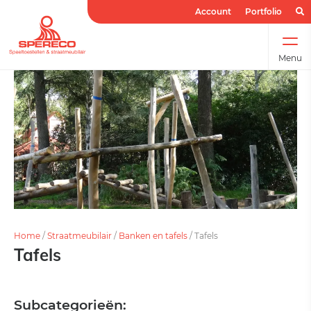
Account
Portfolio
Menu
Home
/
Straatmeubilair
/
Banken en tafels
/
Tafels
Tafels
Subcategorieën: