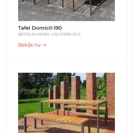
Tafel Domicil-190
BESTELNUMMER: U02 073190 05 G
Bekijk nu