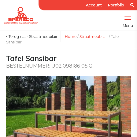
Account
Portfolio
Menu
Terug naar Straatmeubilair
Home
/
Straatmeubilair
/
Tafel
Sansibar
Tafel Sansibar
BESTELNUMMER: U02 098186 05 G