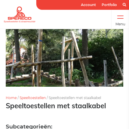
Account
Portfolio
Menu
Home
/
Speeltoestellen
/
Speeltoestellen met staalkabel
Speeltoestellen met staalkabel
Subcategorieën: