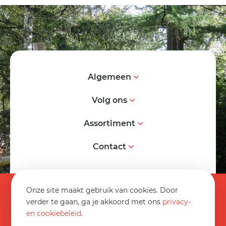
Algemeen
Volg ons
Assortiment
Contact
© 2026 Spereco BV
Onze site maakt gebruik van cookies. Door
Algemene voorwaarden
verder te gaan, ga je akkoord met ons
privacy-
en cookiebeleid
.
Informatieblad