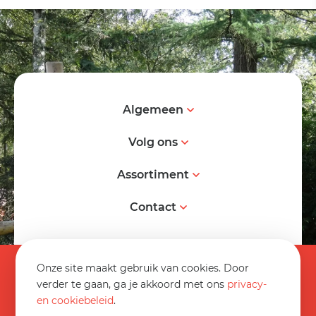
Algemeen
Volg ons
Assortiment
Contact
© 2026 Spereco BV
Onze site maakt gebruik van cookies. Door
Algemene voorwaarden
verder te gaan, ga je akkoord met ons
privacy-
en cookiebeleid
.
Informatieblad