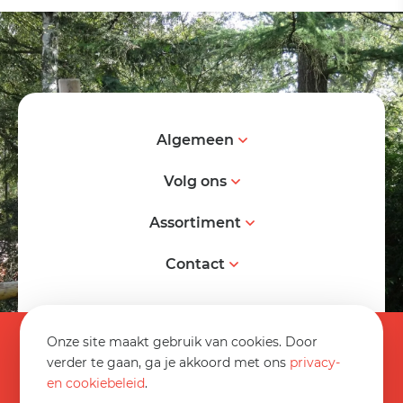
Algemeen
Volg ons
Assortiment
Contact
© 2026 Spereco BV
Onze site maakt gebruik van cookies. Door
Algemene voorwaarden
verder te gaan, ga je akkoord met ons
privacy-
en cookiebeleid
.
Informatieblad