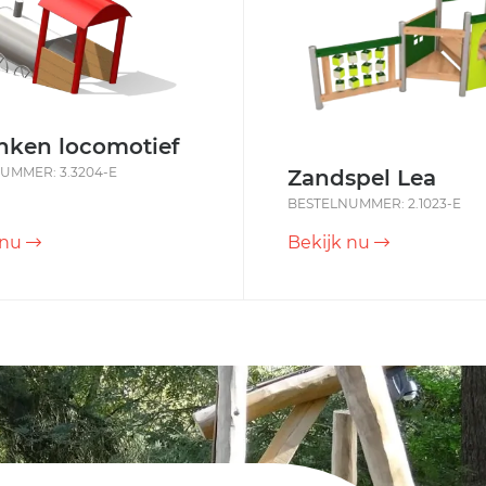
nken locomotief
UMMER: 3.3204-E
Zandspel Lea
BESTELNUMMER: 2.1023-E
 nu
Bekijk nu