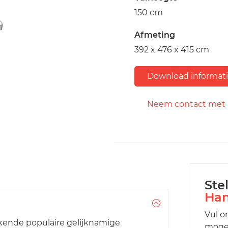
150 cm
Afmeting
392 x 476 x 415 cm
Download informat
Neem contact met 
Ste
Han
Vul o
bekende populaire gelijknamige
mogel