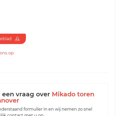
ieblad
ons op
l een vraag over
Mikado toren
nover
nderstaand formulier in en wij nemen zo snel
ijk contact met u op.