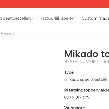
Speeltoestellen
Natuurlijk spelen
Custom mad
n Hannover
Mikado t
BESTELNUMMER: 1.00
Type
mikado speeltoestelle
Plaatsingsoppervlakt
687 x 817 cm
Valhoogte