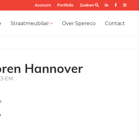
Account
Portfolio
Zoeken
e
Straatmeubilair
Over Spereco
Contact
oren Hannover
13-EM
n
e