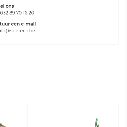
el ons
032 89 70 16 20
tuur een e-mail
nfo@spereco.be