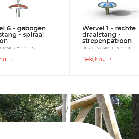
el 6 - gebogen
Wervel 1 - rechte
stang - spiraal
draaistang -
oon
strepenpatroon
UMMER: 50000232
BESTELNUMMER: 50000112
 nu
Bekijk nu