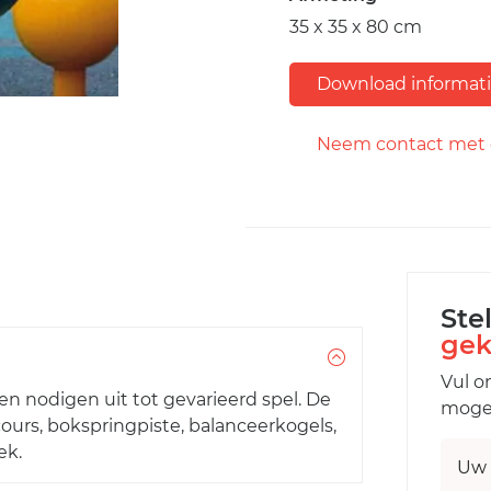
35 x 35 x 80 cm
Download informat
Neem contact met 
Ste
gek
Vul o
en nodigen uit tot gevarieerd spel. De
mogel
ours, bokspringpiste, balanceerkogels,
ek.
Uw 