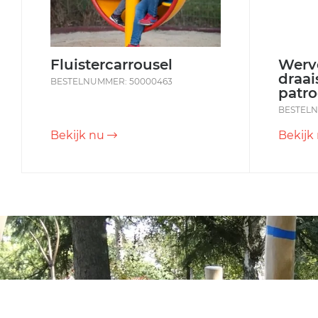
Fluistercarrousel
Werv
draai
BESTELNUMMER: 50000463
patr
BESTELN
Bekijk nu
Bekijk