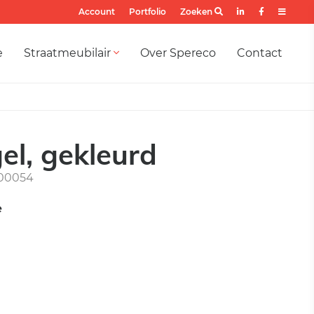
Account
Portfolio
Zoeken
e
Straatmeubilair
Over Spereco
Contact
el, gekleurd
00054
e