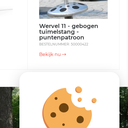
Wervel 11 - gebogen
tuimelstang -
puntenpatroon
BESTELNUMMER: 50000422
Bekijk nu