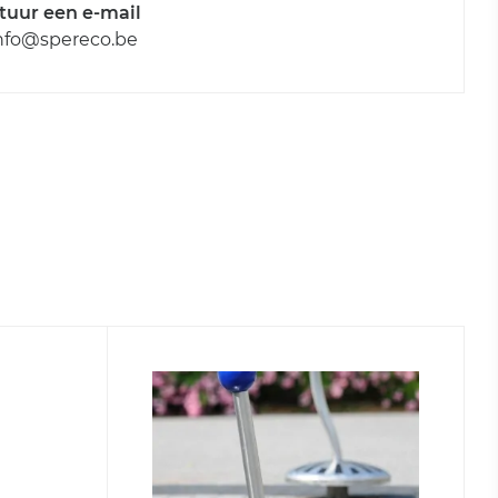
tuur een e-mail
nfo@spereco.be