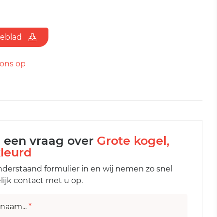
ieblad
ons op
l een vraag over
Grote kogel,
leurd
nderstaand formulier in en wij nemen zo snel
ijk contact met u op.
naam...
*