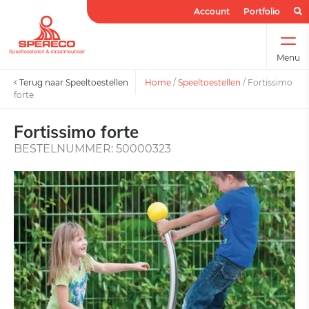
Account
Portfolio
Menu
Terug naar Speeltoestellen
Home
/
Speeltoestellen
/
Fortissimo
forte
Fortissimo forte
BESTELNUMMER: 50000323