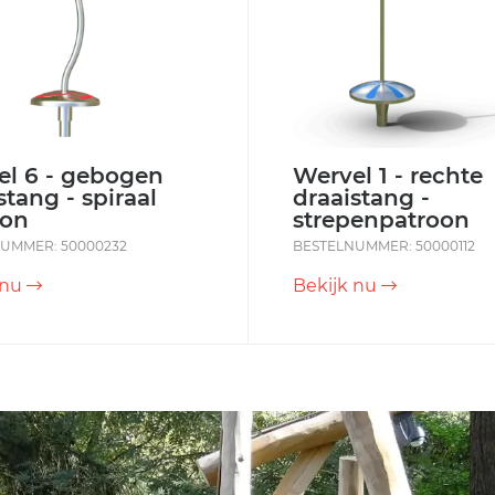
el 6 - gebogen
Wervel 1 - rechte
stang - spiraal
draaistang -
oon
strepenpatroon
UMMER: 50000232
BESTELNUMMER: 50000112
 nu
Bekijk nu