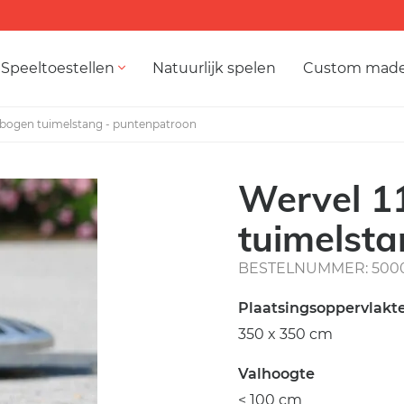
Speeltoestellen
Natuurlijk spelen
Custom mad
gebogen tuimelstang - puntenpatroon
Wervel 1
tuimelst
BESTELNUMMER: 500
Plaatsingsoppervlakt
350 x 350 cm
Valhoogte
< 100 cm