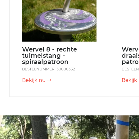
Wervel 8 - rechte
Werv
tuimelstang -
draai
spiraalpatroon
patr
BESTELNUMMER: 50000332
BESTELN
Bekijk nu
Bekijk