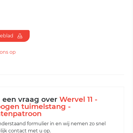
ieblad
ons op
l een vraag over
Wervel 11 -
ogen tuimelstang -
tenpatroon
nderstaand formulier in en wij nemen zo snel
ijk contact met u op.