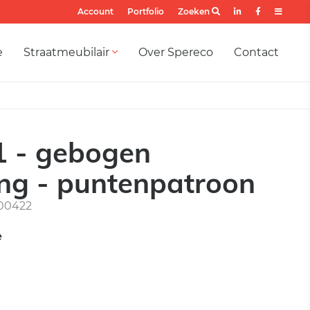
Account
Portfolio
Zoeken
e
Straatmeubilair
Over Spereco
Contact
1 - gebogen
ang - puntenpatroon
00422
e