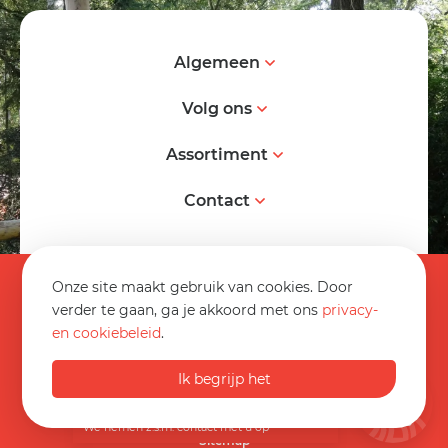
Algemeen
Volg ons
Assortiment
Contact
© 2026 Spereco BV
Onze site maakt gebruik van cookies. Door
Algemene voorwaarden
verder te gaan, ga je akkoord met ons
privacy-
en cookiebeleid
.
Informatieblad
0032 89 70 16 20
Privacy statement
Ik begrijp het
Op werkdagen van 08:30 tot 17:00
Disclaimer
info@spereco.be
We nemen z.s.m. contact met u op
Sitemap