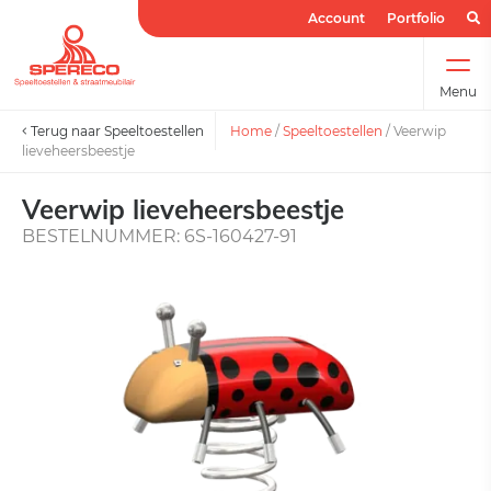
Account
Portfolio
Menu
Terug naar Speeltoestellen
Home
/
Speeltoestellen
/
Veerwip
lieveheersbeestje
Veerwip lieveheersbeestje
BESTELNUMMER: 6S-160427-91