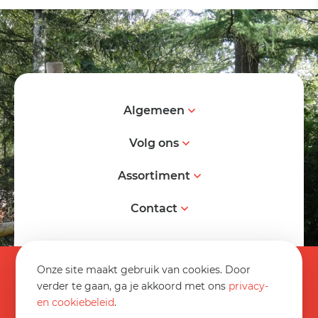
Algemeen
Volg ons
Assortiment
Contact
© 2026 Spereco BV
Onze site maakt gebruik van cookies. Door
Algemene voorwaarden
verder te gaan, ga je akkoord met ons
privacy-
en cookiebeleid
.
Informatieblad