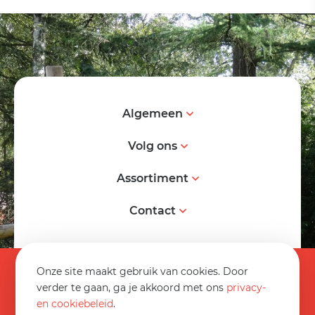
Algemeen
Volg ons
Assortiment
Contact
© 2026 Spereco BV
Onze site maakt gebruik van cookies. Door
Algemene voorwaarden
verder te gaan, ga je akkoord met ons
privacy-
en cookiebeleid
.
Informatieblad