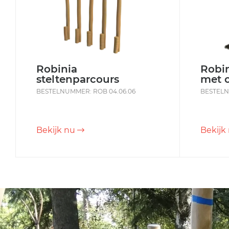
Robinia
Robin
steltenparcours
met 
BESTELNUMMER: ROB 04.06.06
BESTELN
Bekijk nu
Bekijk