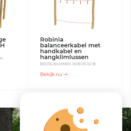
ge
Robinia
 H
balanceerkabel met
handkabel en
hangklimlussen
04
BESTELNUMMER: ROB 05.02.18
Bekijk nu