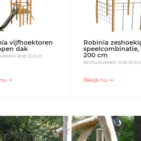
ia vijfhoektoren
Robinia zeshoeki
open dak
speelcombinatie,
200 cm
UMMER: ROB 02.01.05
BESTELNUMMER: ROB 05.01.
 nu
Bekijk nu