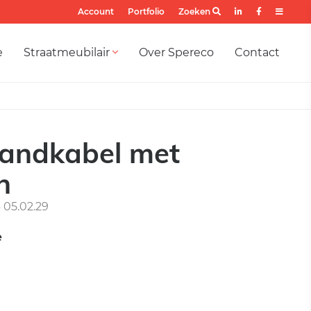
Account
Portfolio
Zoeken
e
Straatmeubilair
Over Spereco
Contact
handkabel met
n
05.02.29
e