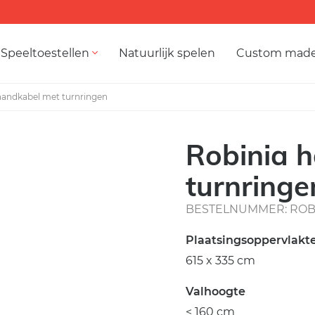
Speeltoestellen
Natuurlijk spelen
Custom mad
handkabel met turnringen
Robinia 
turnringe
BESTELNUMMER: ROB 
Plaatsingsoppervlakt
615 x 335 cm
Valhoogte
< 160 cm