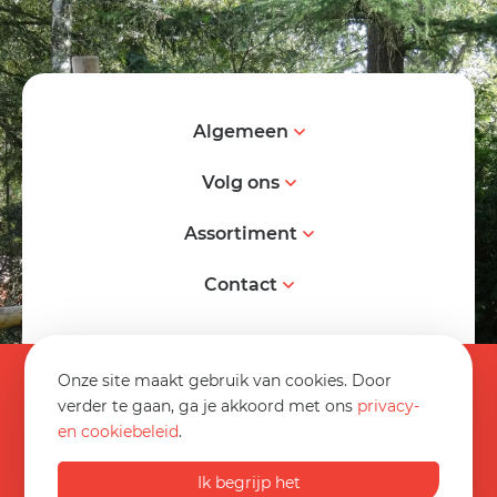
Algemeen
Volg ons
Assortiment
Contact
© 2026 Spereco BV
Onze site maakt gebruik van cookies. Door
Algemene voorwaarden
verder te gaan, ga je akkoord met ons
privacy-
en cookiebeleid
.
Informatieblad
0032 89 70 16 20
Privacy statement
Ik begrijp het
Op werkdagen van 08:30 tot 17:00