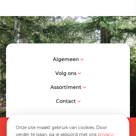
Algemeen
Volg ons
Assortiment
Contact
© 2026 Spereco BV
Onze site maakt gebruik van cookies. Door
Algemene voorwaarden
verder te gaan, ga je akkoord met ons
privacy-