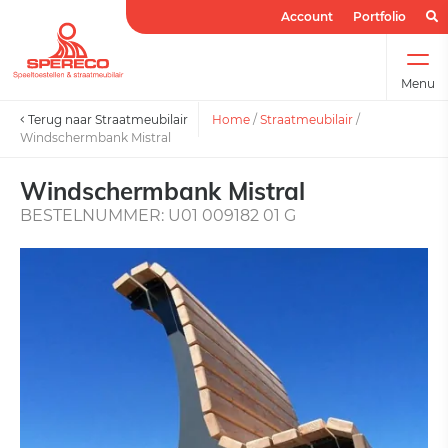
Account
Portfolio
Menu
Terug naar Straatmeubilair
Home
/
Straatmeubilair
/
Windschermbank Mistral
Windschermbank Mistral
BESTELNUMMER: U01 009182 01 G