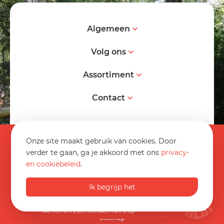
Algemeen
Volg ons
Assortiment
Contact
© 2026 Spereco BV
Onze site maakt gebruik van cookies. Door
Algemene voorwaarden
verder te gaan, ga je akkoord met ons
privacy-
en cookiebeleid
.
Informatieblad
0032 89 70 16 20
Privacy statement
Ik begrijp het
Op werkdagen van 08:30 tot 17:00
Disclaimer
info@spereco.be
We nemen z.s.m. contact met u op
Sitemap