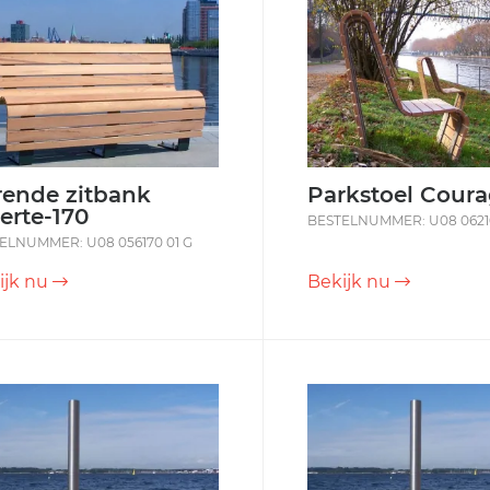
rende zitbank
Parkstoel Cour
erte-170
BESTELNUMMER: U08 06210
ELNUMMER: U08 056170 01 G
ijk nu
Bekijk nu