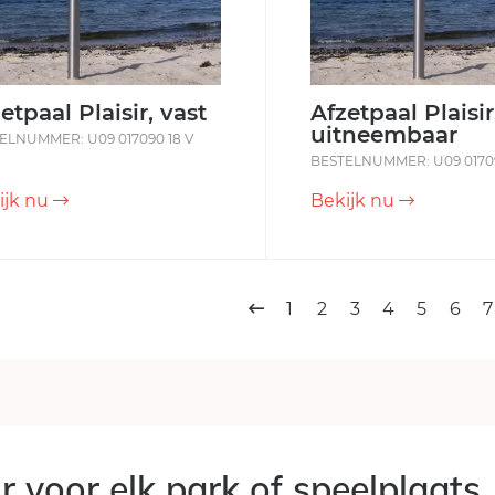
etpaal Plaisir, vast
Afzetpaal Plaisir
uitneembaar
ELNUMMER: U09 017090 18 V
BESTELNUMMER: U09 01709
ijk nu
Bekijk nu
1
2
3
4
5
6
7
r voor elk park of speelplaats