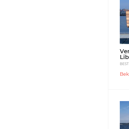
Ve
Lib
BEST
Bek