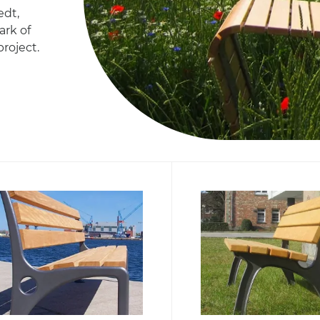
edt,
ark of
roject.