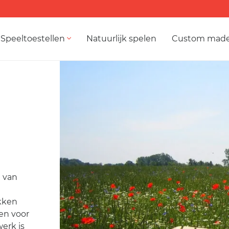
Speeltoestellen
Natuurlijk spelen
Custom mad
g van
akken
en voor
erk is