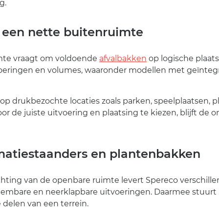
g.
 een nette buitenruimte
mte vraagt om voldoende
afvalbakken
op logische plaats
tvoeringen en volumes, waaronder modellen met geïnteg
 op drukbezochte locaties zoals parken, speelplaatsen, p
r de juiste uitvoering en plaatsing te kiezen, blijft de
rmatiestaanders en plantenbakken
chting van de openbare ruimte levert Spereco verschill
neembare en neerklapbare uitvoeringen. Daarmee stuurt 
 delen van een terrein.