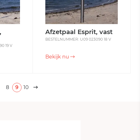
,
Afzetpaal Esprit, vast
BESTELNUMMER: U09 023090 18 V
0 19 V
Bekijk nu
8
9
10