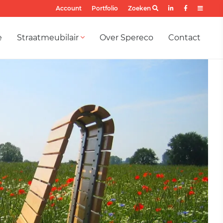
Account
Portfolio
Zoeken
e
Straatmeubilair
Over Spereco
Contact