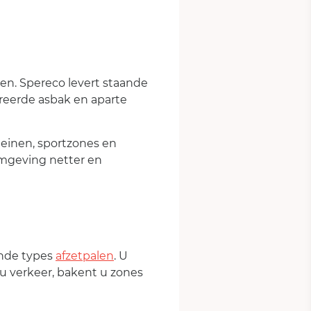
en. Spereco levert staande
reerde asbak en aparte
leinen, sportzones en
 omgeving netter en
ende types
afzetpalen
. U
u verkeer, bakent u zones