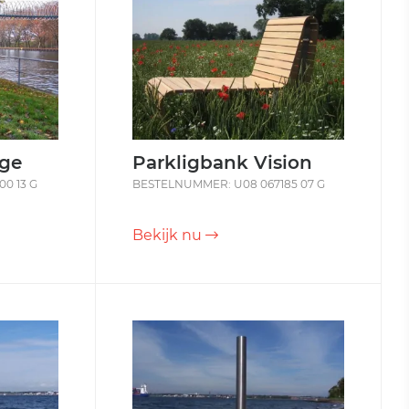
age
Parkligbank Vision
0 13 G
BESTELNUMMER: U08 067185 07 G
Bekijk nu