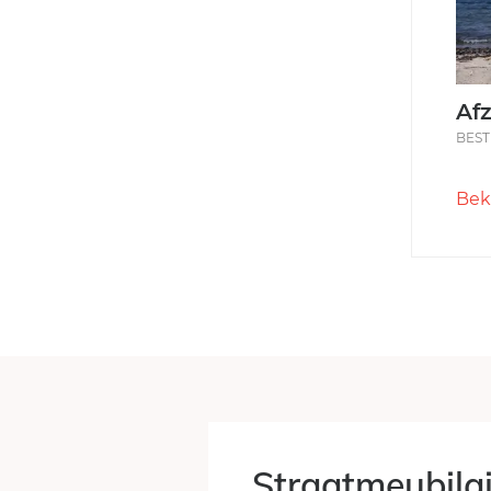
Afz
BEST
Bek
Straatmeubilai