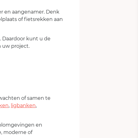
jker en aangenamer. Denk
lplaats of fietsrekken aan
n. Daardoor kunt u de
 uw project.
 wachten of samen te
ken
,
ligbanken
,
hoolomgevingen en
ke, moderne of