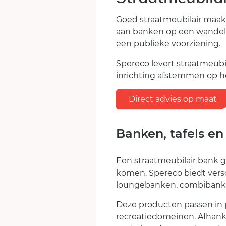
Goed straatmeubilair maakt
aan banken op een wandelro
een publieke voorziening.
Spereco levert straatmeubi
inrichting afstemmen op he
Direct advies op maat
Banken, tafels en
Een straatmeubilair bank g
komen. Spereco biedt vers
loungebanken, combibanken
Deze producten passen in 
recreatiedomeinen. Afhankel