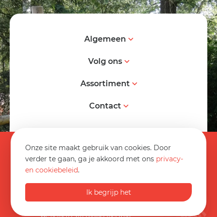
Algemeen
Volg ons
Assortiment
Contact
© 2026 Spereco BV
Onze site maakt gebruik van cookies. Door
Algemene voorwaarden
verder te gaan, ga je akkoord met ons
privacy-
en cookiebeleid
.
Informatieblad
0032 89 70 16 20
Privacy statement
Ik begrijp het
Op werkdagen van 08:30 tot 17:00
Disclaimer
info@spereco.be
We nemen z.s.m. contact met u op