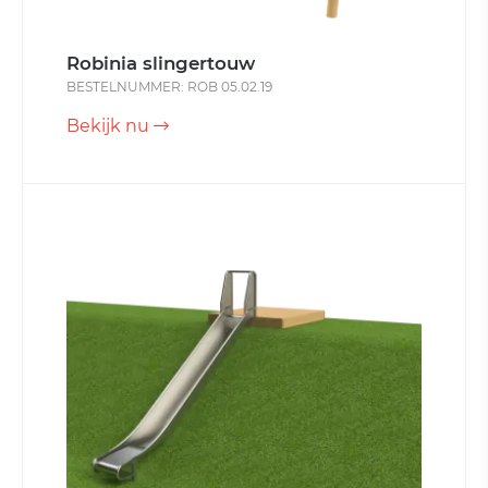
Robinia slingertouw
BESTELNUMMER: ROB 05.02.19
Bekijk nu