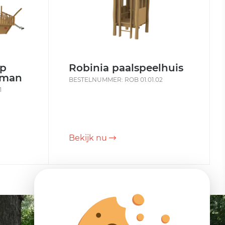
ip
Robinia paalspeelhuis
hman
BESTELNUMMER: ROB 01.01.02
1
Bekijk nu