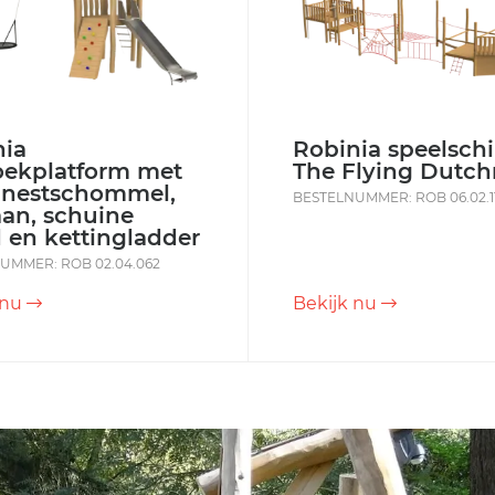
nia
Robinia speelsch
oekplatform met
The Flying Dutc
lnestschommel,
BESTELNUMMER: ROB 06.02.1
aan, schuine
 en kettingladder
UMMER: ROB 02.04.062
 nu
Bekijk nu