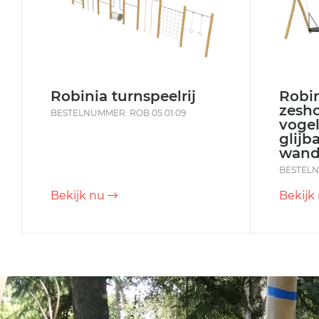
Robinia turnspeelrij
Robi
zesh
BESTELNUMMER: ROB 05.01.09
voge
glijb
wand
BESTELN
Bekijk nu
Bekijk