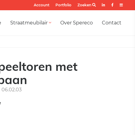
Account
Portfolio
Zoeken
e
Straatmeubilair
Over Spereco
Contact
peeltoren met
jbaan
06.02.03
e