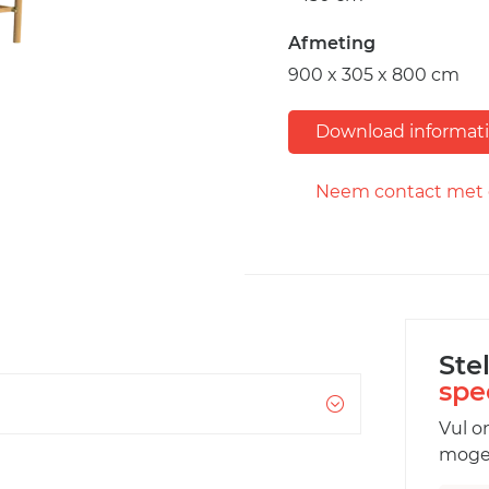
Afmeting
900 x 305 x 800 cm
Download informat
Neem contact met 
Ste
spe
Vul o
mogel