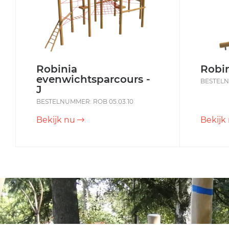
Robinia
Robin
evenwichtsparcours -
BESTELN
J
BESTELNUMMER: ROB 05.03.10
Bekijk nu
Bekijk