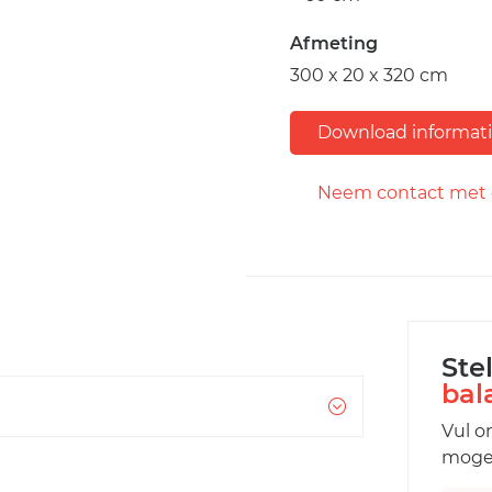
Afmeting
300 x 20 x 320 cm
Download informat
Neem contact met 
Ste
bal
Vul o
mogel