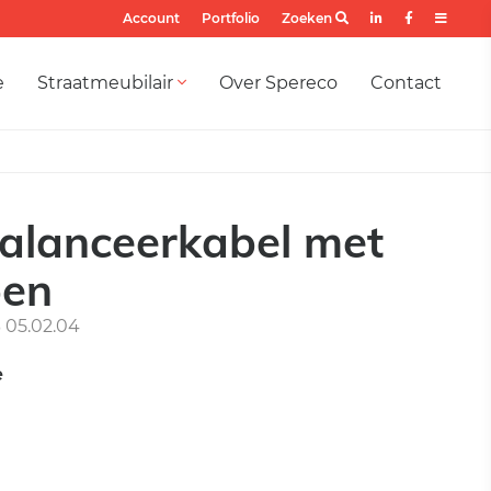
Account
Portfolio
Zoeken
e
Straatmeubilair
Over Spereco
Contact
balanceerkabel met
pen
05.02.04
e