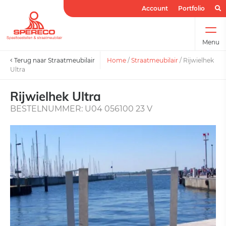
Account
Portfolio
Menu
Terug naar Straatmeubilair
Home
/
Straatmeubilair
/
Rijwielhek
Ultra
Rijwielhek Ultra
BESTELNUMMER: U04 056100 23 V