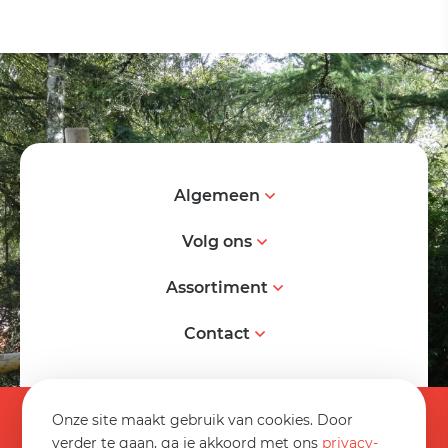
Algemeen
Volg ons
Assortiment
Contact
© 2026 Spereco BV
Onze site maakt gebruik van cookies. Door
Algemene voorwaarden
verder te gaan, ga je akkoord met ons
privacy-