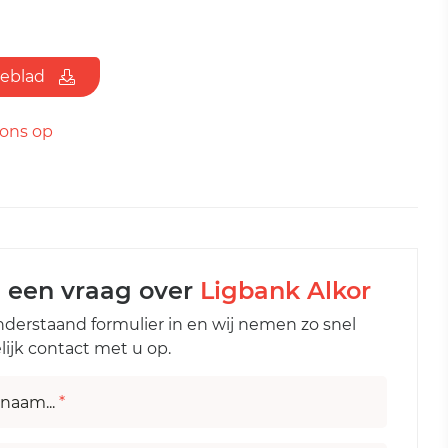
ieblad
ons op
l een vraag over
Ligbank Alkor
nderstaand formulier in en wij nemen zo snel
ijk contact met u op.
naam...
*