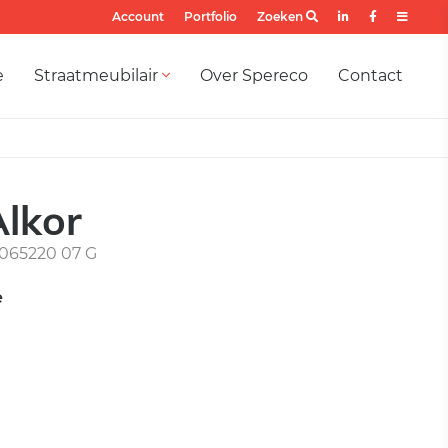
Account
Portfolio
Zoeken
e
Straatmeubilair
Over Spereco
Contact
Alkor
065220 07 G
e