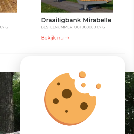
Draailigbank Mirabelle
07 G
BESTELNUMMER: U01 008080 07 G
Bekijk nu