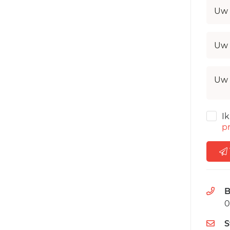
Uw 
Uw 
Uw 
I
pr
B
0
S