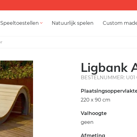
Speeltoestellen
Natuurlijk spelen
Custom mad
or
Ligbank 
BESTELNUMMER: U01 
Plaatsingsoppervlakt
220 x 90 cm
Valhoogte
geen
Afmeting