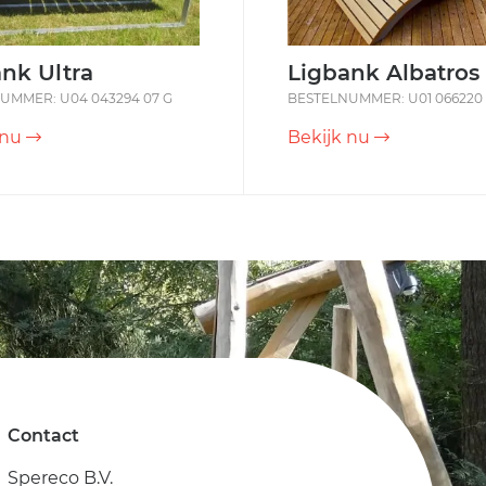
nk Ultra
Ligbank Albatros
UMMER: U04 043294 07 G
BESTELNUMMER: U01 066220 
 nu
Bekijk nu
Contact
Spereco B.V.