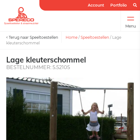
Account
Portfolio
Menu
Terug naar Speeltoestellen
Home
/
Speeltoestellen
/
Lage
kleuterschommel
Lage kleuterschommel
BESTELNUMMER: 5.52105