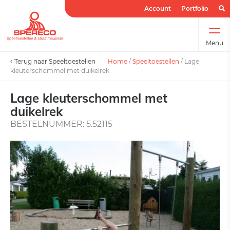
Account
Portfolio
Menu
Terug naar Speeltoestellen
Home
/
Speeltoestellen
/
Lage
kleuterschommel met duikelrek
Lage kleuterschommel met
duikelrek
BESTELNUMMER: 5.52115