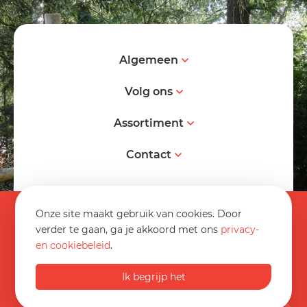
Algemeen
Volg ons
Assortiment
Contact
© 2026 Spereco BV
Onze site maakt gebruik van cookies. Door
Algemene voorwaarden
verder te gaan, ga je akkoord met ons
privacy-
en cookiebeleid
.
Informatieblad
0032 89 70 16 20
Privacy statement
Ik begrijp het
Op werkdagen van 08:30 tot 17:00
Disclaimer
info@spereco.be