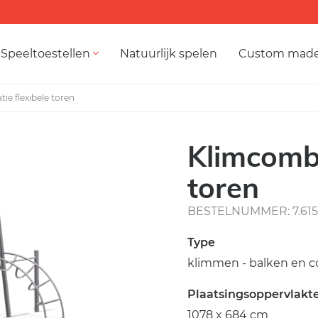
Speeltoestellen
Natuurlijk spelen
Custom mad
ie flexibele toren
Klimcombi
toren
BESTELNUMMER: 7.615
Type
klimmen - balken en c
Plaatsingsoppervlakt
1078 x 684 cm