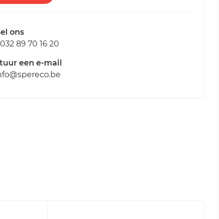
el ons
032 89 70 16 20
tuur een e-mail
nfo@spereco.be