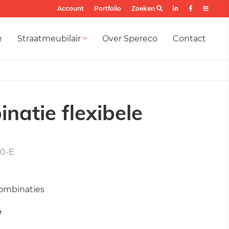
Account
Portfolio
Zoeken
e
Straatmeubilair
Over Spereco
Contact
natie flexibele
0-E
ombinaties
e