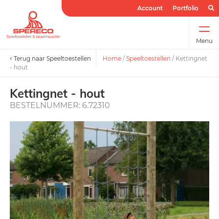
Account
Portfolio
Menu
Terug naar Speeltoestellen
Home
/
Speeltoestellen
/
Kettingnet
- hout
Kettingnet - hout
BESTELNUMMER: 6.72310