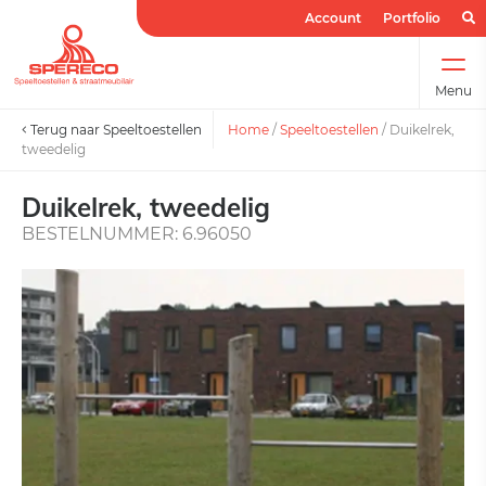
Account
Portfolio
Menu
Terug naar Speeltoestellen
Home
/
Speeltoestellen
/
Duikelrek,
tweedelig
Duikelrek, tweedelig
BESTELNUMMER: 6.96050