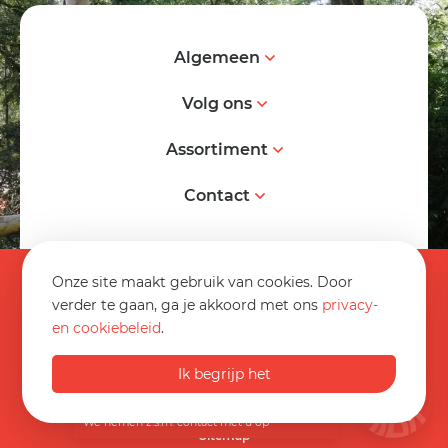
Algemeen
Volg ons
Assortiment
Contact
© 2026 Spereco BV
Onze site maakt gebruik van cookies. Door
Algemene voorwaarden
verder te gaan, ga je akkoord met ons
privacy-
en cookiebeleid
.
Informatieblad
0032 89 70 16 20
Privacy statement
Ik begrijp het
Op werkdagen van 08:30 tot 17:00
Disclaimer
info@spereco.be
We nemen z.s.m. contact met u op
Sitemap