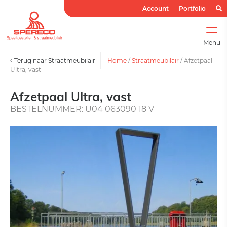
Account
Portfolio
Menu
Terug naar Straatmeubilair
Home
/
Straatmeubilair
/
Afzetpaal
Ultra, vast
Afzetpaal Ultra, vast
BESTELNUMMER: U04 063090 18 V