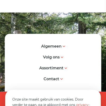
Algemeen
Volg ons
Assortiment
Contact
© 2026 Spereco BV
Onze site maakt gebruik van cookies. Door
Algemene voorwaarden
verder te gaan, ga je akkoord met ons
privacy-