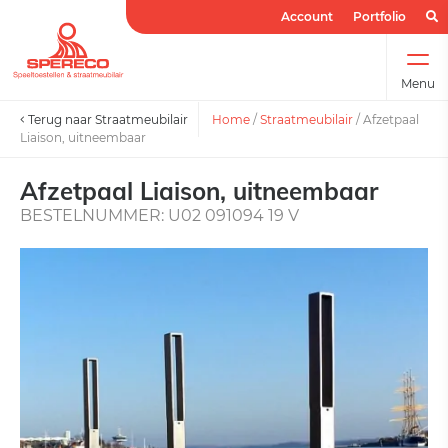
Account
Portfolio
Menu
Terug naar Straatmeubilair
Home
/
Straatmeubilair
/
Afzetpaal
Liaison, uitneembaar
Afzetpaal Liaison, uitneembaar
BESTELNUMMER: U02 091094 19 V