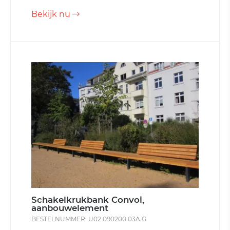
Bekijk nu
Schakelkrukbank Convoi,
aanbouwelement
BESTELNUMMER: U02 090200 03A G