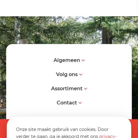
Algemeen
Volg ons
Assortiment
Contact
© 2026 Spereco BV
Onze site maakt gebruik van cookies. Door
Algemene voorwaarden
verder te gaan, ga je akkoord met ons
privacy-