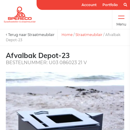
Account
Portfolio
Menu
Terug naar Straatmeubilair
Home
/
Straatmeubilair
/
Afvalbak
Depot-23
Afvalbak Depot-23
BESTELNUMMER: U03 086023 21 V